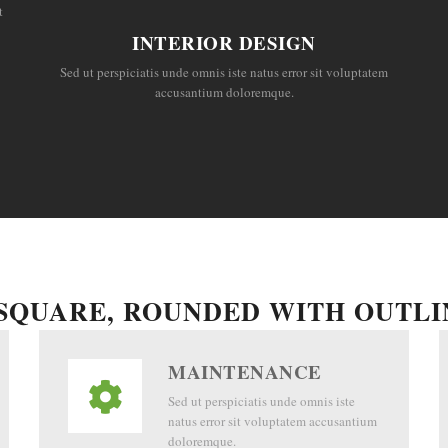
t
INTERIOR DESIGN
Sed ut perspiciatis unde omnis iste natus error sit voluptatem
accusantium doloremque.
 SQUARE, ROUNDED WITH OUTLI
Text alignment Left, Center and Right.
MAINTENANCE
Sed ut perspiciatis unde omnis iste
natus error sit voluptatem accusantium
doloremque.