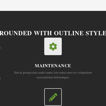
ROUNDED WITH OUTLINE STYL
Text alignment Left, Center and Right.
t
MAINTENANCE
Sed ut perspiciatis unde omnis iste natus error sit voluptatem
accusantium doloremque.
t