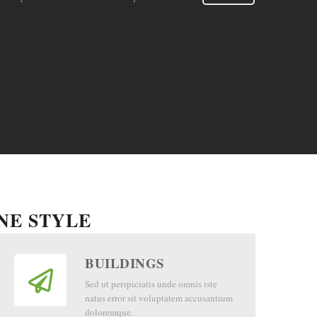
NE STYLE
BUILDINGS
Sed ut perspiciatis unde omnis iste
natus error sit voluptatem accusantium
doloremque.