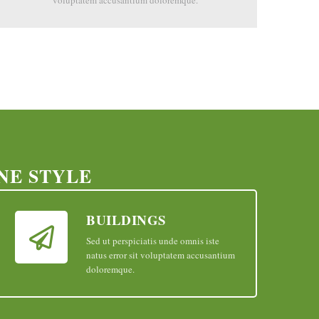
voluptatem accusantium doloremque.
NE STYLE
BUILDINGS
Sed ut perspiciatis unde omnis iste
natus error sit voluptatem accusantium
doloremque.