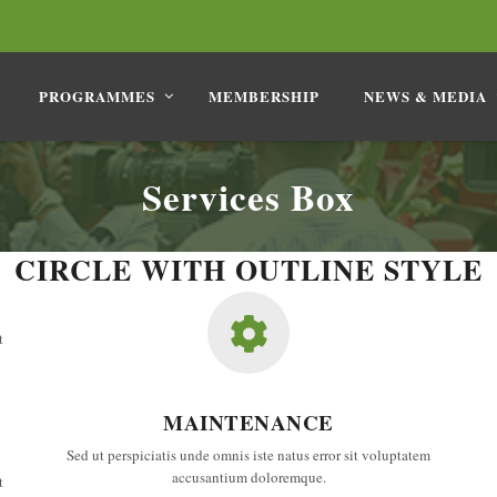
PROGRAMMES
MEMBERSHIP
NEWS & MEDIA
Services Box
CIRCLE WITH OUTLINE STYLE
Text alignment Left, Center and Right.
t
MAINTENANCE
Sed ut perspiciatis unde omnis iste natus error sit voluptatem
accusantium doloremque.
t