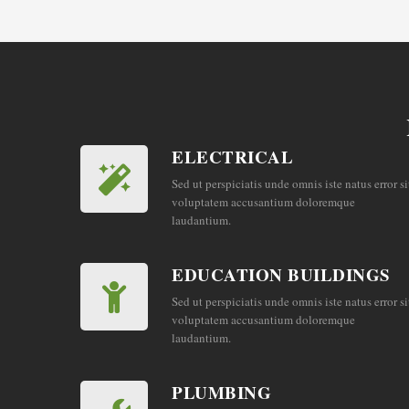
ELECTRICAL
Sed ut perspiciatis unde omnis iste natus error si
voluptatem accusantium doloremque
laudantium.
EDUCATION BUILDINGS
Sed ut perspiciatis unde omnis iste natus error si
voluptatem accusantium doloremque
laudantium.
PLUMBING