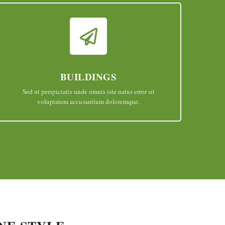
BUILDINGS
Sed ut perspiciatis unde omnis iste natus error sit
voluptatem accusantium doloremque.