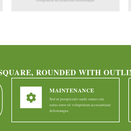
voluptatem accusantium doloremque.
 SQUARE, ROUNDED WITH OUTLI
Text alignment Left, Center and Right.
MAINTENANCE
Sed ut perspiciatis unde omnis iste
natus error sit voluptatem accusantium
doloremque.