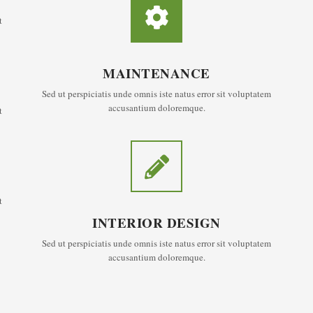
Text alignment Left, Center and Right.
t
MAINTENANCE
Sed ut perspiciatis unde omnis iste natus error sit voluptatem
accusantium doloremque.
t
t
INTERIOR DESIGN
Sed ut perspiciatis unde omnis iste natus error sit voluptatem
accusantium doloremque.