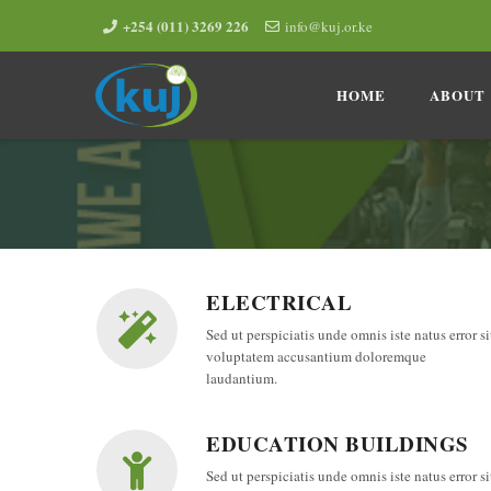
+254 (011) 3269 226
info@kuj.or.ke
Skip
to
HOME
ABOUT
content
ELECTRICAL
Sed ut perspiciatis unde omnis iste natus error si
voluptatem accusantium doloremque
laudantium.
EDUCATION BUILDINGS
Sed ut perspiciatis unde omnis iste natus error si