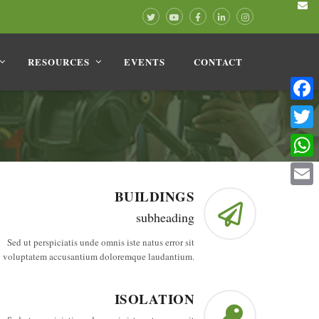
RESOURCES
EVENTS
CONTACT
Facebo
Twitter
Whats
BUILDINGS
Email
subheading
Sed ut perspiciatis unde omnis iste natus error sit
voluptatem accusantium doloremque laudantium.
ISOLATION