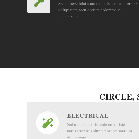
Sed ut perspiciatis unde omnis iste natus error si
voluptatem accusantium doloremque
laudantium.
CIRCLE,
ELECTRICAL
Sed ut perspiciatis unde omnis iste
natus error sit voluptatem accusantium
doloremque.