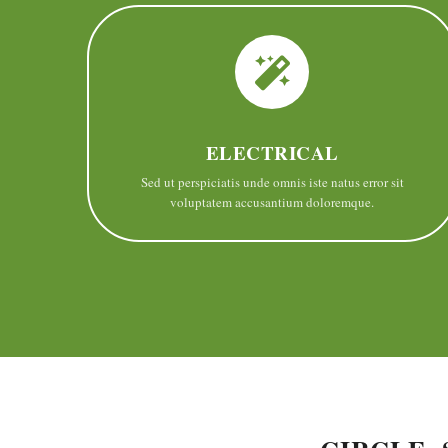
ELECTRICAL
Sed ut perspiciatis unde omnis iste natus error sit
voluptatem accusantium doloremque.