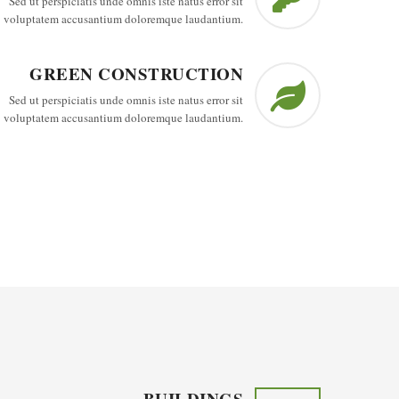
Sed ut perspiciatis unde omnis iste natus error sit
voluptatem accusantium doloremque laudantium.
GREEN CONSTRUCTION
Sed ut perspiciatis unde omnis iste natus error sit
voluptatem accusantium doloremque laudantium.
BUILDINGS